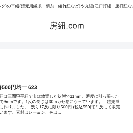
ルク)の平紐(鎧兜用縅糸・柄糸・綾竹紐など)や丸紐(江戸打紐・唐打紐な
房紐.com
500円均一 623
紐は三間飛平紐で巾は放置した状態で11mm、適度に引っ張った
で9mmです。1反の長さは30mカセ巻になっています。 鎧兜威
に作りました。 残り17反に限り500円 (税込550円)/1反にて販売
います。素材はレーヨン、色は...