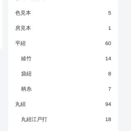
色見本
5
房見本
1
平紐
60
綾竹
14
袋紐
8
柄糸
7
丸紐
94
丸紐江戸打
18