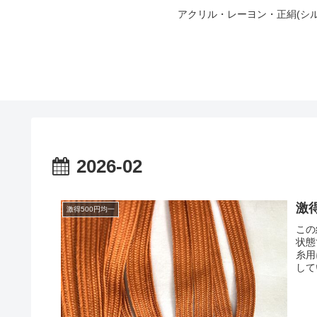
アクリル・レーヨン・正絹(シ
2026-02
激得
激得500円均一
この
状態
糸用
して