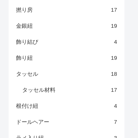
撚り房
17
金銀紐
19
飾り結び
4
飾り紐
19
タッセル
18
タッセル材料
17
根付け紐
4
ドールヘアー
7
ラメ入り紐
3