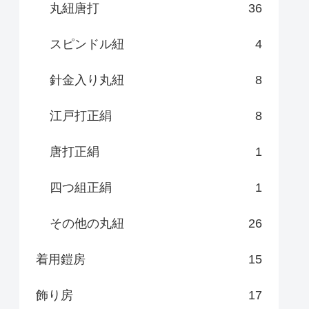
丸紐唐打
36
スピンドル紐
4
針金入り丸紐
8
江戸打正絹
8
唐打正絹
1
四つ組正絹
1
その他の丸紐
26
着用鎧房
15
飾り房
17