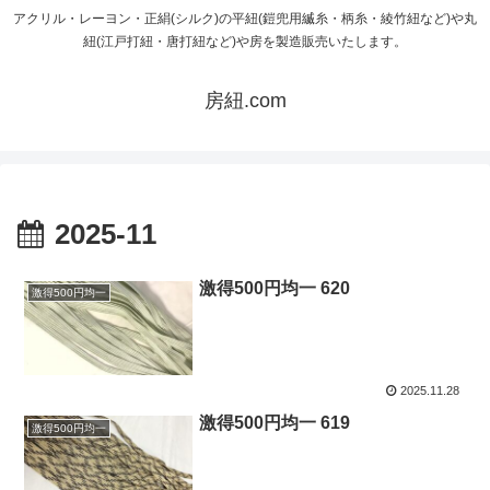
アクリル・レーヨン・正絹(シルク)の平紐(鎧兜用縅糸・柄糸・綾竹紐など)や丸
紐(江戸打紐・唐打紐など)や房を製造販売いたします。
房紐.com
2025-11
激得500円均一 620
激得500円均一
2025.11.28
激得500円均一 619
激得500円均一