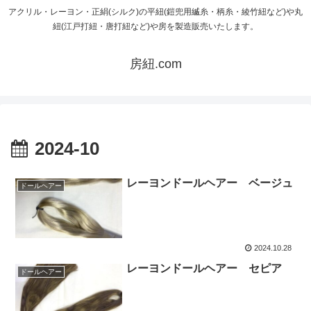
アクリル・レーヨン・正絹(シルク)の平紐(鎧兜用縅糸・柄糸・綾竹紐など)や丸
紐(江戸打紐・唐打紐など)や房を製造販売いたします。
房紐.com
2024-10
レーヨンドールヘアー ベージュ
ドールヘアー
2024.10.28
レーヨンドールヘアー セピア
ドールヘアー