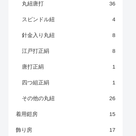
丸紐唐打
36
スピンドル紐
4
針金入り丸紐
8
江戸打正絹
8
唐打正絹
1
四つ組正絹
1
その他の丸紐
26
着用鎧房
15
飾り房
17