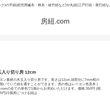
ルク)の平紐(鎧兜用縅糸・柄糸・綾竹紐など)や丸紐(江戸打紐・唐打紐な
房紐.com
入り切り房 12cm
ヨン素材の木玉入り切り房です。長さは12cm,頭部分に7mm程の
開いていて紐を通すことができます。房の色はレーヨン色見本 |
.comの全ての単色で1個からお求めいただけます。価格:350円 (税
85円)/1個房につける紐は...