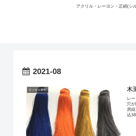
アクリル・レーヨン・正絹(シ
2021-08
木玉
タッセル材料
レー
穴が
房紐
込3