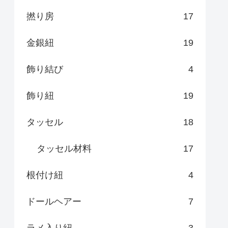
撚り房
17
金銀紐
19
飾り結び
4
飾り紐
19
タッセル
18
タッセル材料
17
根付け紐
4
ドールヘアー
7
ラメ入り紐
3