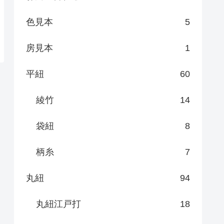
色見本
5
房見本
1
平紐
60
綾竹
14
袋紐
8
柄糸
7
丸紐
94
丸紐江戸打
18