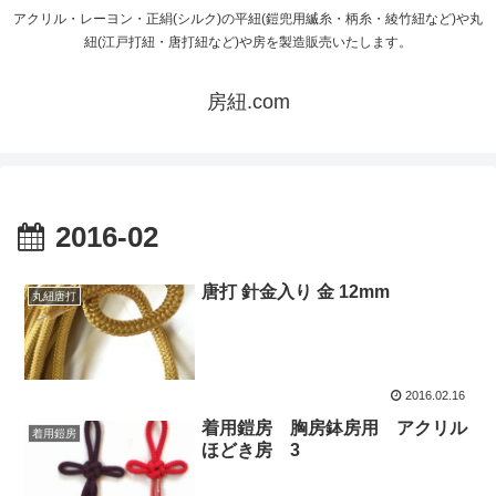
アクリル・レーヨン・正絹(シルク)の平紐(鎧兜用縅糸・柄糸・綾竹紐など)や丸
紐(江戸打紐・唐打紐など)や房を製造販売いたします。
房紐.com
2016-02
唐打 針金入り 金 12mm
丸紐唐打
2016.02.16
着用鎧房 胸房鉢房用 アクリル
着用鎧房
ほどき房 3