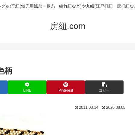
ルク)の平紐(鎧兜用縅糸・柄糸・綾竹紐など)や丸紐(江戸打紐・唐打紐な
房紐.com
色柄
LINE
Pinterest
コピー
2011.03.14
2026.08.05