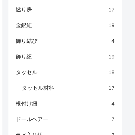
撚り房
17
金銀紐
19
飾り結び
4
飾り紐
19
タッセル
18
タッセル材料
17
根付け紐
4
ドールヘアー
7
ラメ入り紐
3