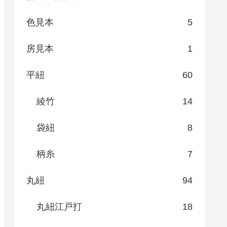
色見本
5
房見本
1
平紐
60
綾竹
14
袋紐
8
柄糸
7
丸紐
94
丸紐江戸打
18