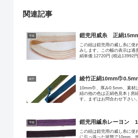
関連記事
鎧兜用威糸 正絹15m
平紐
この紐は鎧兜用の威し糸に使
みします。この幅の表示は適度
絹単価:12720円 (税込13992
綾竹正絹10mm巾0.5m
綾竹
10mm巾、厚み0.5mm、素材
紐の他の色は正絹色見本 | 
す。まずはお問合わせ下さい
鎧兜用縅糸レーヨン 1
平紐
この紐は鎧兜用の威し糸に使
に引っ張った状態で10mm、放置