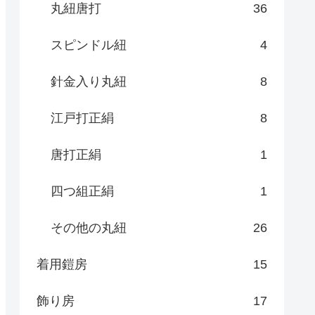
丸紐唐打
36
スピンドル紐
4
針金入り丸紐
8
江戸打正絹
8
唐打正絹
1
四つ組正絹
1
その他の丸紐
26
着用鎧房
15
飾り房
17