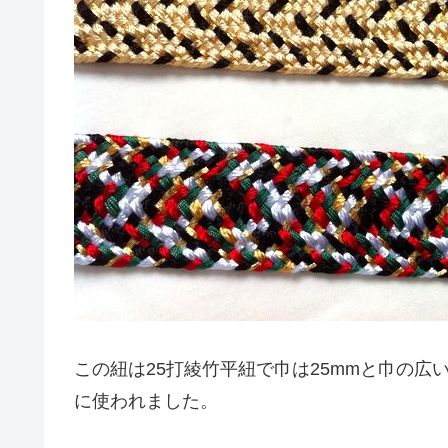
この紐は25打綾竹平紐で巾は25mmと巾の広
に使われました。