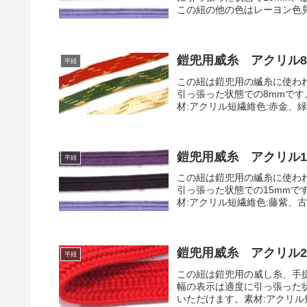
この紐の他の色はレーヨン色見本 |
鎧兜用威糸 アクリル8
平紐
この紐は鎧兜用の縅糸に使わ
引っ張った状態での8mmで
材:アクリル短繊維色:赤金、緑金
鎧兜用威糸 アクリル1
平紐
この紐は鎧兜用の縅糸に使わ
引っ張った状態での15mm
材:アクリル短繊維色:藤紫、古代紫
鎧兜用威糸 アクリル2
平紐
この紐は鎧兜用の威し糸、手
幅の表示は適度に引っ張った
いただけます。素材:アクリル短繊維