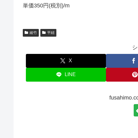
単価350円(税別)/m
綾竹
平紐
シ
X
LINE
fusahim