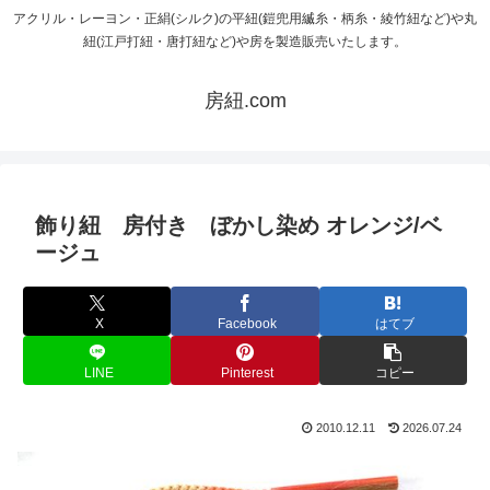
アクリル・レーヨン・正絹(シルク)の平紐(鎧兜用縅糸・柄糸・綾竹紐など)や丸
紐(江戸打紐・唐打紐など)や房を製造販売いたします。
房紐.com
飾り紐 房付き ぼかし染め オレンジ/ベ
ージュ
X
Facebook
はてブ
LINE
Pinterest
コピー
2010.12.11
2026.07.24