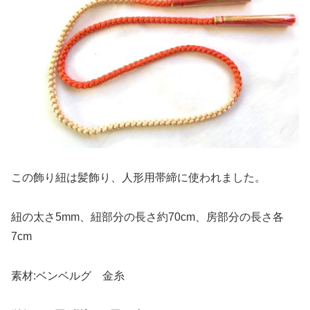
この飾り紐は髪飾り、人形用帯締に使われました。
紐の太さ5mm、紐部分の長さ約70cm、房部分の長さ各
7cm
素材:ベンベルグ 金糸