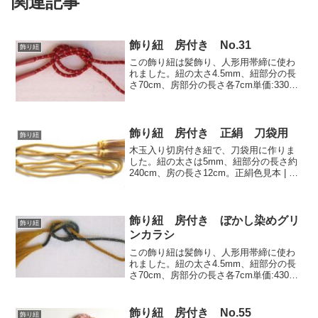
関連記事
飾り紐 房付き No.31
飾り紐
この飾り紐は髪飾り、人形用帯締に使わ
れました。紐の太さ4.5mm、紐部分の長
さ70cm、房部分の長さ各7cm単価:330円
(税込363円)/1本特注寸法1本から承りま
す。
飾り紐 房付き 正絹 刀袋用
飾り紐
木玉入り切房付き紐で、刀袋用に作りま
した。紐の太さは5mm、紐部分の長さ約
240cm、房の長さ12cm。正絹色見本 | 房
紐.comの全ての色で1本からご購入いた
だけます。価格：5190円(税込5709円)/1
本
飾り紐 房付き ぼかし染めグリ
飾り紐
ンカラシ
この飾り紐は髪飾り、人形用帯締に使わ
れました。紐の太さ4.5mm、紐部分の長
さ70cm、房部分の長さ各7cm単価:430円
(税込473円)/1本
飾り紐 房付き No.55
飾り紐