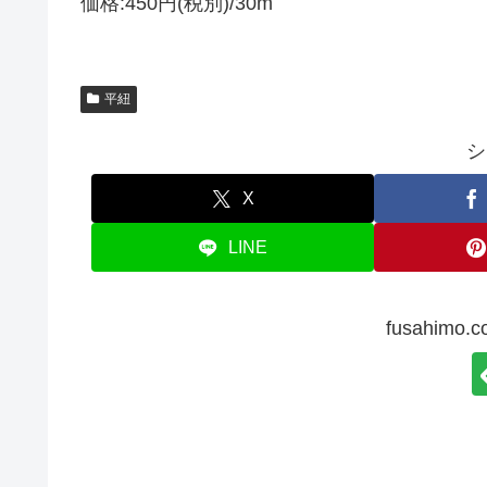
価格:450円(税別)/30m
平紐
シ
X
LINE
fusahim