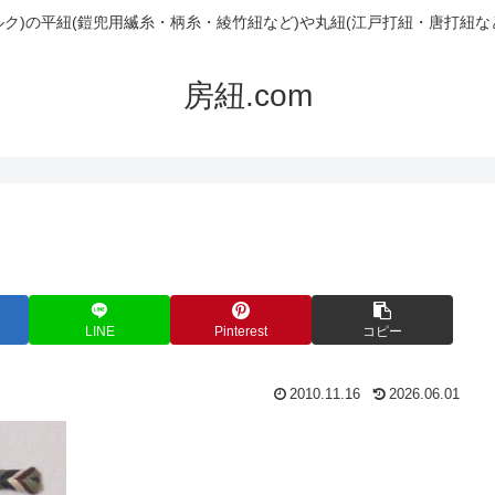
ルク)の平紐(鎧兜用縅糸・柄糸・綾竹紐など)や丸紐(江戸打紐・唐打紐な
房紐.com
LINE
Pinterest
コピー
2010.11.16
2026.06.01