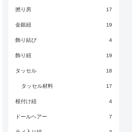
撚り房
17
金銀紐
19
飾り結び
4
飾り紐
19
タッセル
18
タッセル材料
17
根付け紐
4
ドールヘアー
7
ラメ入り紐
3