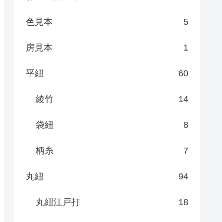
色見本
5
房見本
1
平紐
60
綾竹
14
袋紐
8
柄糸
7
丸紐
94
丸紐江戸打
18