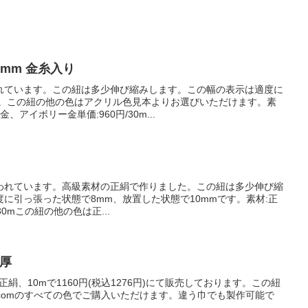
mm 金糸入り
れています。この紐は多少伸び縮みします。この幅の表示は適度に
す。この紐の他の色はアクリル色見本よりお選びいただけます。素
、アイボリー金単価:960円/30m...
われています。高級素材の正絹で作りました。この紐は多少伸び縮
に引っ張った状態で8mm、放置した状態で10mmです。素材:正
)/30mこの紐の他の色は正...
m厚
正絹、10mで1160円(税込1276円)にて販売しております。この紐
紐.comのすべての色でご購入いただけます。違う巾でも製作可能で
。