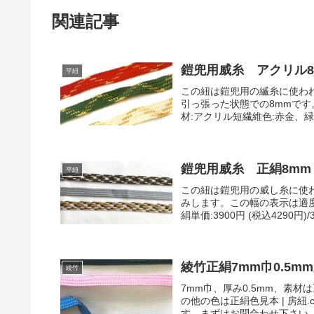
関連記事
鎧兜用威糸 アクリル8
平紐
この紐は鎧兜用の縅糸に使わ
引っ張った状態での8mmで
材:アクリル短繊維色:赤金、緑金
鎧兜用威糸 正絹8mm
平紐
この紐は鎧兜用の威し糸に使
みします。この幅の表示は適度
絹単価:3900円 (税込4290円
綾竹正絹7mm巾0.5m
綾竹
7mm巾、厚み0.5mm、素材は
の他の色は正絹色見本 | 房
す。まずはお問合わせ下さい