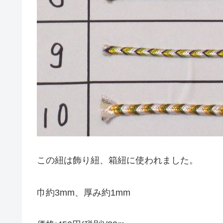
この紐は飾り紐、箱紐に使われました。
巾約3mm、厚み約1mm