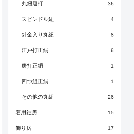
丸紐唐打
36
スピンドル紐
4
針金入り丸紐
8
江戸打正絹
8
唐打正絹
1
四つ組正絹
1
その他の丸紐
26
着用鎧房
15
飾り房
17