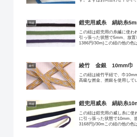
鎧兜用威糸 絹紡糸5m
平紐
この紐は鎧兜用の糸縅に使わ
引っ張った状態で5mm、放置し
1386円/30m)この紐の他の色は
綾竹 金銀 10mm巾
綾竹
この紐は綾竹平紐で、巾10m
高級な撚金、撚銀を使用しています
鎧兜用威糸 絹紡糸10
平紐
この紐は鎧兜用の威し糸に使
に引っ張った状態で10mm、放
3168円)/30mこの紐の他の色は