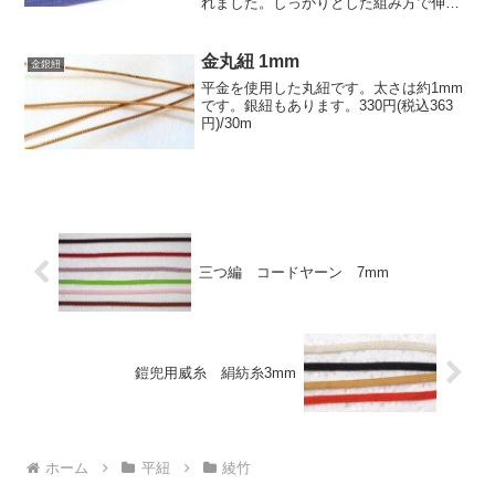
れました。しっかりとした組み方で伸び
ません。素材:レーヨン寸法:巾7mm、厚
み0.5mm色:藤紫、ワイン、藤価格:630円
(税別)/10mこの紐の他の色はレーヨン色
金丸紐 1mm
金銀紐
見本...
平金を使用した丸紐です。太さは約1mm
です。銀紐もあります。330円(税込363
円)/30m
三つ編 コードヤーン 7mm
鎧兜用威糸 絹紡糸3mm
ホーム
平紐
綾竹