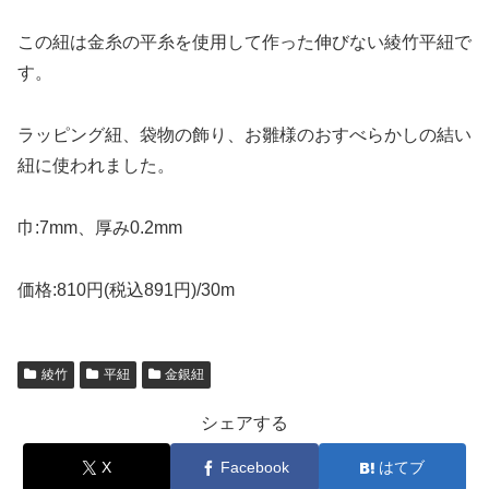
この紐は金糸の平糸を使用して作った伸びない綾竹平紐で
す。
ラッピング紐、袋物の飾り、お雛様のおすべらかしの結い
紐に使われました。
巾:7mm、厚み0.2mm
価格:810円(税込891円)/30m
綾竹
平紐
金銀紐
シェアする
X
Facebook
はてブ