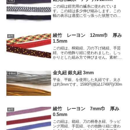
平紐
この紐は鎧兜用の縅糸に使われていま
す。この紐は多少伸び縮みします。この
幅の表示は適度に引っ張った状態での
12mmです。素材:アクリル短繊維色:茄子
紺、白/濃紺、濃紺単価:1230円/30m(税込
1353円)この紐の他の色はアクリル色見本
|...
綾竹 レーヨン 12mm巾 厚み
綾竹
1.5mm
この紐は、桐箱紐、刀の下げ緒紐、手芸
紐、その他飾り紐に使われました。しっ
かりとした組み方で伸びません。素材:レ
ーヨン寸法:巾12mm、厚み1.5mm価
格:1050円(税別)/10mこの紐の他の色はレ
ーヨン色見本のすべての色でお選び頂け
金丸紐 銀丸紐 3mm
金銀紐
ます。
平金、平銀、を使用した丸紐です。太さ
は約3mmです。1590円(税込1749円)/30m
綾竹 レーヨン 7mm巾 厚み
綾竹
0.5mm
この紐は、箱紐、刀の柄巻き紐、ラッピ
ング用紐、手芸紐、その他飾り紐に使わ