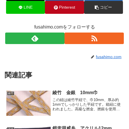
LINE
Pinterest
コピー
fusahimo.comをフォローする
fusahimo.com
関連記事
綾竹 金銀 10mm巾
綾竹
この紐は綾竹平紐で、巾10mm、厚み約
1mmでしっかりした平紐です。箱紐に使
われました。高級な撚金、撚銀を使用し
ています。価格:270円(税込297円)/m
鎧兜用威糸 アクリル12mm