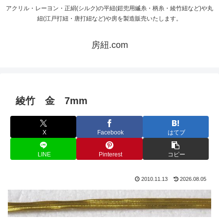
アクリル・レーヨン・正絹(シルク)の平紐(鎧兜用縅糸・柄糸・綾竹紐など)や丸
紐(江戸打紐・唐打紐など)や房を製造販売いたします。
房紐.com
綾竹 金 7mm
X
Facebook
はてブ
LINE
Pinterest
コピー
2010.11.13
2026.08.05