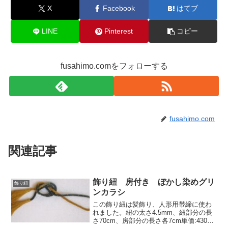
X
Facebook
はてブ
LINE
Pinterest
コピー
fusahimo.comをフォローする
fusahimo.com
関連記事
飾り紐 房付き ぼかし染めグリ
飾り紐
ンカラシ
この飾り紐は髪飾り、人形用帯締に使わ
れました。紐の太さ4.5mm、紐部分の長
さ70cm、房部分の長さ各7cm単価:430円