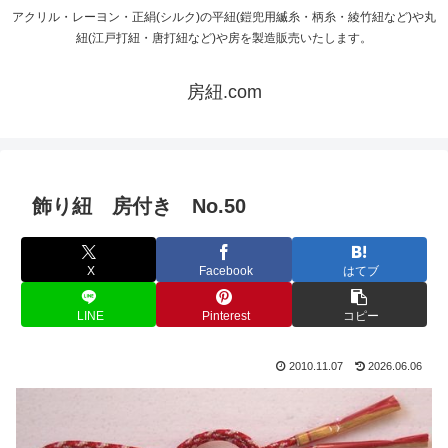
アクリル・レーヨン・正絹(シルク)の平紐(鎧兜用縅糸・柄糸・綾竹紐など)や丸
紐(江戸打紐・唐打紐など)や房を製造販売いたします。
房紐.com
飾り紐 房付き No.50
X
Facebook
はてブ
LINE
Pinterest
コピー
2010.11.07
2026.06.06