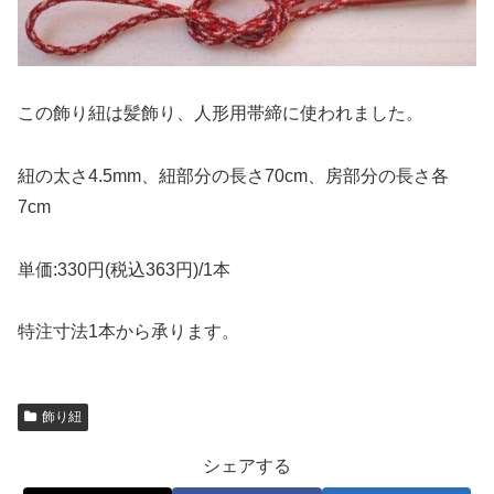
この飾り紐は髪飾り、人形用帯締に使われました。
紐の太さ4.5mm、紐部分の長さ70cm、房部分の長さ各
7cm
単価:330円(税込363円)/1本
特注寸法1本から承ります。
飾り紐
シェアする