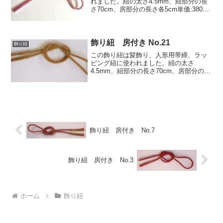
れました。紐の太さ4.5mm、紐部分の長
さ70cm、房部分の長さ各5cm単価:380円
(税込418円)/1本特注寸法1本から承りま
す。
飾り紐 房付き No.21
飾り紐
この飾り紐は髪飾り、人形用帯締、ラッ
ピング紐に使われました。紐の太さ
4.5mm、紐部分の長さ70cm、房部分の長
さ各7cm単価:360円(税込396円)/1本特注
寸法1本から承ります。
飾り紐 房付き No.7
飾り紐 房付き No.3
ホーム
飾り紐