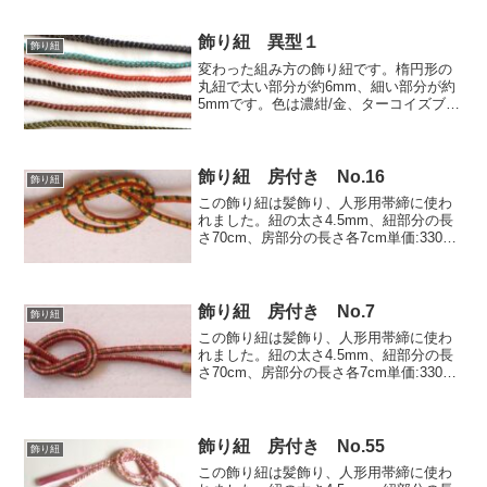
(税込473円)/1本
飾り紐 異型１
飾り紐
変わった組み方の飾り紐です。楕円形の
丸紐で太い部分が約6mm、細い部分が約
5mmです。色は濃紺/金、ターコイズブル
ー/金、赤/金、古代紫/金、エンジ/金、草
緑/金、です。価格:290円(税込319円)/mこ
の紐の他の色は特注でレーヨン色見本...
飾り紐 房付き No.16
飾り紐
この飾り紐は髪飾り、人形用帯締に使わ
れました。紐の太さ4.5mm、紐部分の長
さ70cm、房部分の長さ各7cm単価:330円
(税込363円)/1本特注寸法1本から承りま
す。
飾り紐 房付き No.7
飾り紐
この飾り紐は髪飾り、人形用帯締に使わ
れました。紐の太さ4.5mm、紐部分の長
さ70cm、房部分の長さ各7cm単価:330円
(税込363円)/1本特注寸法1本から承りま
す。
飾り紐 房付き No.55
飾り紐
この飾り紐は髪飾り、人形用帯締に使わ