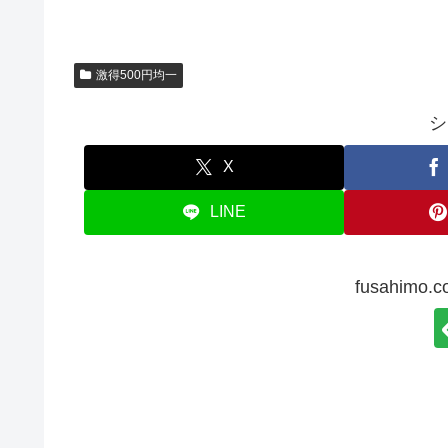
激得500円均一
シ
X
LINE
fusahim