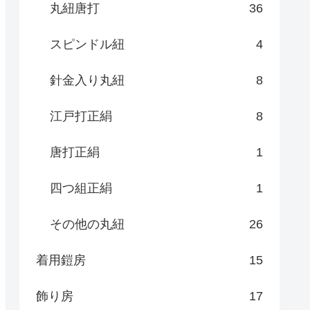
丸紐唐打
36
スピンドル紐
4
針金入り丸紐
8
江戸打正絹
8
唐打正絹
1
四つ組正絹
1
その他の丸紐
26
着用鎧房
15
飾り房
17