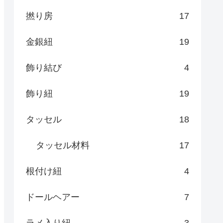
撚り房
17
金銀紐
19
飾り結び
4
飾り紐
19
タッセル
18
タッセル材料
17
根付け紐
4
ドールヘアー
7
ラメ入り紐
3