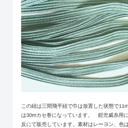
この紐は三間飛平紐で巾は放置した状態で11
は30mカセ巻になっています。 鎧兜威糸用に作り
反にて販売しています。素材はレーヨン、色