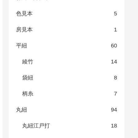
色見本
5
房見本
1
平紐
60
綾竹
14
袋紐
8
柄糸
7
丸紐
94
丸紐江戸打
18