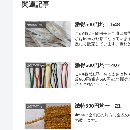
関連記事
激得500円均一 548
激得500円均一
この紐は三間飛平紐で巾は放置
さは50mカセ巻になっています
反にて販売しています。素材は銀
激得500円均一 407
激得500円均一
この紐は江戸打ちで太さは約3
反500円(税込550円)に
色もご指定下さい。
激特500円均一 21
激得500円均一
4mmの金平紐の片方に金糸のル
売致します。