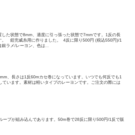
した状態で8mm、適度に引っ張った状態で7mmです。1反の長
。 鎧兜威糸用に作りました。 4反に限り500円 (税込550円)/1
ラメ/レーヨン、色は...
mm、長さは1反60mカセ巻になっています。いつでも何反でも1
て販売しています。素材は軽いタイプのレーヨンです。ご注文の際には
ープが組み込んであります。50m巻で28反に限り500円/1反で販