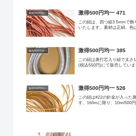
激得500円均一 471
激得500円均一
この紐は、四つ組3.5mmで飾
いたします。素材は正絹、色
激得500円均一 385
激得500円均一
この紐は唐打芯入り紐で太さ11
(税込550円)にて販売して
激得500円均一 526
激得500円均一
この紐は#22の針金が入った
す。160mに限り、10m/50