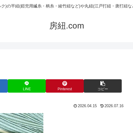
ルク)の平紐(鎧兜用縅糸・柄糸・綾竹紐など)や丸紐(江戸打紐・唐打紐な
房紐.com
LINE
Pinterest
コピー
2026.04.15
2026.07.16