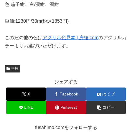
色:茄子紺、白/濃紺、濃紺
単価:1230円/30m(税込1353円)
この紐の他の色は
アクリル色見本 | 房紐.com
のアクリルカ
ラーよりお選びいただけます。
平紐
シェアする
X
Facebook
はてブ
LINE
Pinterest
コピー
fusahimo.comをフォローする