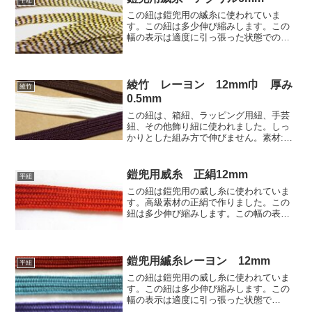
平紐
この紐は鎧兜用の縅糸に使われていま
す。この紐は多少伸び縮みします。この
幅の表示は適度に引っ張った状態での
6mmです。素材:アクリル短繊維色:3色柄
単価:660円/30m(税込726円)この紐の他の
色はアクリル色見本 | 房紐.comのアク
リ...
綾竹 レーヨン 12mm巾 厚み
綾竹
0.5mm
この紐は、箱紐、ラッピング用紐、手芸
紐、その他飾り紐に使われました。しっ
かりとした組み方で伸びません。素材:レ
ーヨン寸法:巾12mm、厚み0.5mm色:古代
紫、白晒、焦げ茶価格:950円(税別)/10m
この紐の他の色はレーヨン色見本 | 房...
鎧兜用威糸 正絹12mm
平紐
この紐は鎧兜用の威し糸に使われていま
す。高級素材の正絹で作りました。この
紐は多少伸び縮みします。この幅の表示
は適度に引っ張った状態で12mm、放置
した状態で13mmです。素材:正絹単
価:8490円 (税込9339円)/30mこの紐の他
の色は...
鎧兜用縅糸レーヨン 12mm
平紐
この紐は鎧兜用の威し糸に使われていま
す。この紐は多少伸び縮みします。この
幅の表示は適度に引っ張った状態で
12mm、放置した状態で14mmです。素