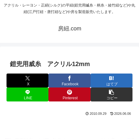
アクリル・レーヨン・正絹(シルク)の平紐(鎧兜用縅糸・柄糸・綾竹紐など)や丸
紐(江戸打紐・唐打紐など)や房を製造販売いたします。
房紐.com
鎧兜用威糸 アクリル12mm
X
Facebook
はてブ
LINE
Pinterest
コピー
2010.09.29
2026.06.06