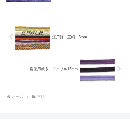
材:レーヨン単価:1740円(税別)/30mこの紐
の他の色はレーヨン色見本 | 房紐.comの
レ...
江戸打 正絹 5mm
鎧兜用威糸 アクリル15mm
ホーム
平紐