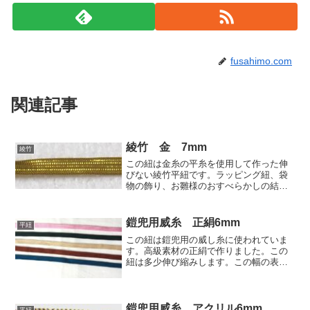
fusahimo.com
関連記事
綾竹 金 7mm
綾竹
この紐は金糸の平糸を使用して作った伸
びない綾竹平紐です。ラッピング紐、袋
物の飾り、お雛様のおすべらかしの結い
紐に使われました。巾:7mm、厚み0.2mm
価格:810円(税込891円)/30m
鎧兜用威糸 正絹6mm
平紐
この紐は鎧兜用の威し糸に使われていま
す。高級素材の正絹で作りました。この
紐は多少伸び縮みします。この幅の表示
は適度に引っ張った状態で6mm、放置し
た状態で7mmです。素材:正絹単価:1980
円 (税込2178円)/30mこの紐の他の色は正
絹...
鎧兜用威糸 アクリル6mm