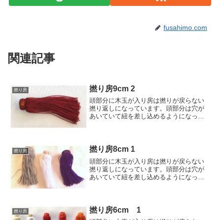
fusahimo.com
関連記事
撚り房9cm 2
撚り房
頭部分に木玉が入り房は撚りが戻らない
撚り返しになっています。頭部分は穴が
あいていて紐を差し込めるようになって
います。寸法:頭部分巾16mm、頭部分の
穴の幅6mm、全体の長さ9cm素材:レーヨ
ン色:茜朱価格:240円(税込264円)/1個
撚り房8cm 1
撚り房
頭部分に木玉が入り房は撚りが戻らない
撚り返しになっています。頭部分は穴が
あいていて紐を差し込めるようになって
います。寸法:頭部分巾19mm、頭部分の
穴の幅5mm、全体の長さ8cm素材:レーヨ
ン色:銀鼠、白、紫価格:290円(税込319
円)/...
撚り房6cm 1
撚り房