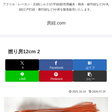
アクリル・レーヨン・正絹(シルク)の平紐(鎧兜用縅糸・柄糸・綾竹紐など)や丸
紐(江戸打紐・唐打紐など)や房を製造販売いたします。
房紐.com
撚り房12cm 2
X
Facebook
はてブ
LINE
Pinterest
コピー
2021.10.14
2026.07.24