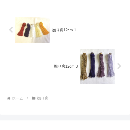
ン色:紫、モスグリン価格:220円(税込242
円)...
撚り房12cm 1
撚り房12cm 3
ホーム
撚り房