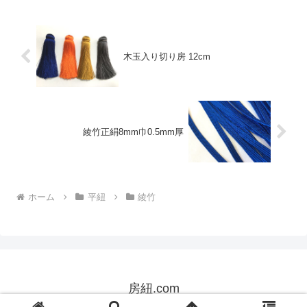
木玉入り切り房 12cm
綾竹正絹8mm巾0.5mm厚
ホーム
平紐
綾竹
房紐.com