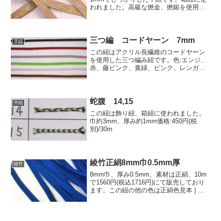
われました。高級な撚金、撚銀を使用し
ています。価格:270円(税込297円)/m
三つ編 コードヤーン 7mm
平紐
この紐はアクリル長繊維のコードヤーン
を使用した三つ編み紐です。色:エンジ、
赤、藤ピンク、黄緑、ピンク、レンガ価
格:250円/5m
蛇腹 14,15
平紐
この紐は飾り紐、箱紐に使われました。
巾約3mm、厚み約1mm価格:450円(税
別)/30m
綾竹正絹8mm巾0.5mm厚
綾竹
8mm巾、厚み0.5mm、素材は正絹、10m
で1560円(税込1716円)にて販売しており
ます。この紐の他の色は正絹色見本 | 房
紐.comのすべての色でご購入いただけま
す。違う巾でも製作可能です。まずはお
問合わせ下さい。