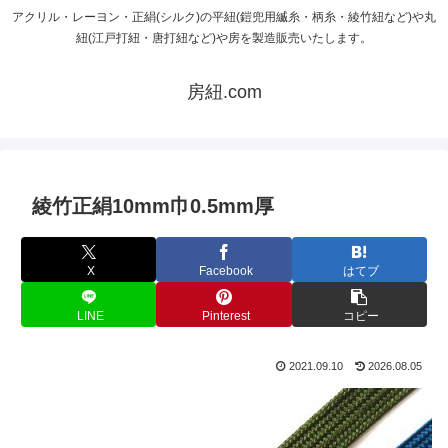
アクリル・レーヨン・正絹(シルク)の平紐(鎧兜用縅糸・柄糸・綾竹紐など)や丸
紐(江戸打紐・唐打紐など)や房を製造販売いたします。
房紐.com
綾竹正絹10mm巾0.5mm厚
X
Facebook
はてブ
LINE
Pinterest
コピー
2021.09.10
2026.08.05