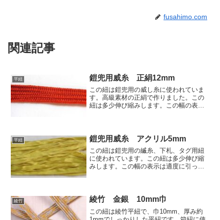
fusahimo.com
関連記事
鎧兜用威糸 正絹12mm
平紐
この紐は鎧兜用の威し糸に使われていま
す。高級素材の正絹で作りました。この
紐は多少伸び縮みします。この幅の表示
は適度に引っ張った状態で12mm、放置
した状態で13mmです。素材:正絹単
価:8490円 (税込9339円)/30mこの紐の他
の色は...
鎧兜用威糸 アクリル5mm
平紐
この紐は鎧兜用の縅糸、下札、タグ用紐
に使われています。この紐は多少伸び縮
みします。この幅の表示は適度に引っ張
った状態での5mmです。素材:アクリル短
繊維色:黄色単価:570円/30m(税込627円)こ
の紐の他の色はアクリル色見本 | 房紐....
綾竹 金銀 10mm巾
綾竹
この紐は綾竹平紐で、巾10mm、厚み約
1mmでしっかりした平紐です。箱紐に使