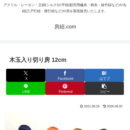
アクリル・レーヨン・正絹(シルク)の平紐(鎧兜用縅糸・柄糸・綾竹紐など)や丸
紐(江戸打紐・唐打紐など)や房を製造販売いたします。
房紐.com
木玉入り切り房 12cm
X
Facebook
はてブ
LINE
Pinterest
コピー
2021.08.26
2026.06.02