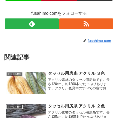
fusahimo.comをフォローする
fusahimo.com
関連記事
タッセル用房糸 アクリル ３色
タッセル材料
アクリル素材のタッセル用房糸です。長
さ120cm、約1200本でたっぷりありま
す。アクリル色見本のすべての色でお好
みの3色を使い1束から販売します。同じ
素材で同じ色の紐を併せてご購入される
と貴方だけのオリジナルなタッセルが出
来ます。価格:5...
タッセル用房糸 アクリル ２色
タッセル材料
アクリル素材のタッセル用房糸です。長
さ120cm、約1200本でたっぷりありま