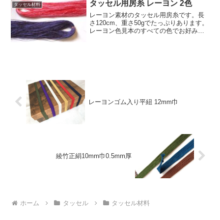
房紐.comのすべての色(単色)で1巻から...
タッセル用房糸 レーヨン 2色
タッセル材料
レーヨン素材のタッセル用房糸です。長
さ120cm、重さ50gでたっぷりあります。
レーヨン色見本のすべての色でお好みの2
色を使い1束から販売します。(色によっ
て多少糸の太さが違うことがあります)同
じ素材で同じ色の紐を併せてご購入され
ると貴方だ...
レーヨンゴム入り平紐 12mm巾
綾竹正絹10mm巾0.5mm厚
ホーム
タッセル
タッセル材料