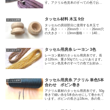
す。アクリル色見本のすべての色でお好
みの2色を使い1束から販売します。同じ
素材で同じ色の紐を併せてご購入される
と貴方だけのオリジナルなタッセルが出
来ます。価格:4...
タッセル材料 木玉 9分
タッセル材料
タッセルの房頭部分に使用する木玉で
す。高さ・・・20mm巾・・・・26mm穴
の大きさ・・・13mm価格・・・140
円 (税込154円)/1個
タッセル用房糸 レーヨン 3色
タッセル材料
レーヨン素材のタッセル用房糸です。長
さ120cm、重さ50gでたっぷりあります。
レーヨン色見本のすべての色でお好みの3
色を使い1束から販売します。(色によっ
て多少糸の太さが違うことがあります)同
じ素材で同じ色の紐を併せてご購入され
ると貴方だ...
タッセル用房糸 アクリル 単色5本
タッセル材料
合わせ ボビン巻き
アクリル素材のタッセル用房糸です。50g
巻きで細い糸を5本合わせにして巻かれて
います。ボビンの長さは18cm。糸の長さ
は5本合わせにした状態で約270mです。
弊社アクリルカラーのアクリル色見本 |