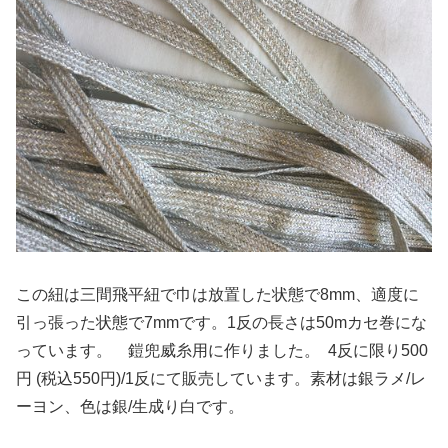
この紐は三間飛平紐で巾は放置した状態で8mm、適度に
引っ張った状態で7mmです。1反の長さは50mカセ巻にな
っています。 鎧兜威糸用に作りました。 4反に限り500
円 (税込550円)/1反にて販売しています。素材は銀ラメ/レ
ーヨン、色は銀/生成り白です。