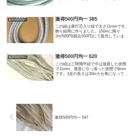
ます。 鎧兜威糸用に作りました。 残り
11反に限り500円 (税込550円)/1反にて販
売しています。素材はレーヨン、色は...
激得500円均一 385
激得500円均一
この紐は唐打芯入り紐で太さ11mmです。
飾り紐用に作りました。150mに限り
2m/500円(税込550円)にて販売していま
す。素材はレーヨンと銀糸です。色は白/
銀糸です。
激得500円均一 620
激得500円均一
この紐は三間飛平紐で巾は放置した状態
で11mm、適度に引っ張った状態で9mm
です。1反の長さは30mカセ巻になってい
ます。 鎧兜威糸用に作りました。 残り
9反に限り500円 (税込550円)/1反にて販売
しています。素材はレーヨン、色は薄...
激得500円均一 547