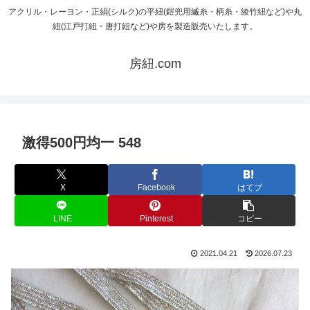
アクリル・レーヨン・正絹(シルク)の平紐(鎧兜用縅糸・柄糸・綾竹紐など)や丸
紐(江戸打紐・唐打紐など)や房を製造販売いたします。
房紐.com
激得500円均一 548
X
Facebook
はてブ
LINE
Pinterest
コピー
2021.04.21
2026.07.23