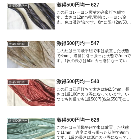
激得500円均一 627
激得500円均一
この紐はレーヨン素材の奈良打ち紐で
す。太さは12mm程,素材はレーヨン/金
糸、色は濃紺/金です。8mに限り2m/500
円 (税込550円)にて販売いたします。
激得500円均一 547
激得500円均一
この紐は三間飛平紐で巾は放置した状態
で8mm、適度に引っ張った状態で7mmで
す。1反の長さは50mカセ巻になっていま
す。 鎧兜威糸用に作りました。 残り1
反に限り500円 (税込550円)/1反にて販売
しています。素材は金ラメ/レーヨン、...
激得500円均一 540
激得500円均一
この紐は江戸打ちで太さは約2.5mm、長
さは1反100mカセ巻になっています。い
つでも何反でも1反500円(税込550円)にて
販売しています。色は紅白、素材は軽
く、滑りにくいタイプのレーヨンです。
激得500円均一 626
激得500円均一
この紐は三間飛平紐で巾は放置した状態
で11mm、適度に引っ張った状態で9mm
です。1反の長さは30mカセ巻になってい