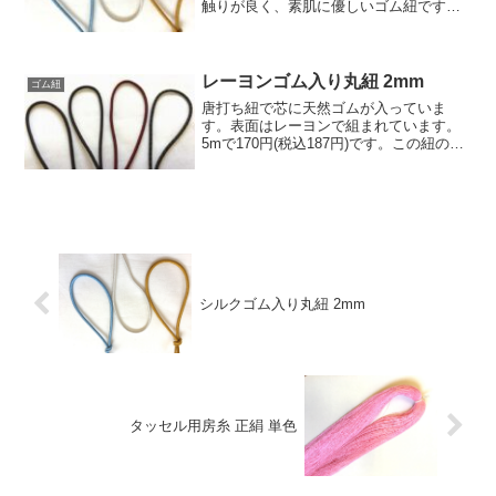
触りが良く、素肌に優しいゴム紐です。
5mで770円(税込847円)です。この紐の他
の色は正絹色見本 | 房紐.comの正絹カラ
ーよりお選びいただけます。
レーヨンゴム入り丸紐 2mm
ゴム紐
唐打ち紐で芯に天然ゴムが入っていま
す。表面はレーヨンで組まれています。
5mで170円(税込187円)です。この紐の他
の色はのレーヨンカラーのすべての単色
でお選び頂けます。(金銀糸入り、多色柄
は不可)
シルクゴム入り丸紐 2mm
タッセル用房糸 正絹 単色