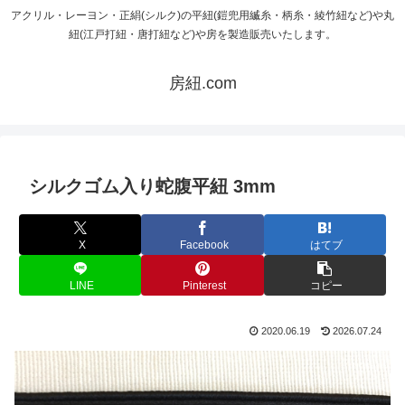
アクリル・レーヨン・正絹(シルク)の平紐(鎧兜用縅糸・柄糸・綾竹紐など)や丸
紐(江戸打紐・唐打紐など)や房を製造販売いたします。
房紐.com
シルクゴム入り蛇腹平紐 3mm
X
Facebook
はてブ
LINE
Pinterest
コピー
2020.06.19
2026.07.24