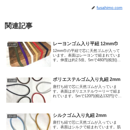
fusahimo.com
関連記事
レーヨンゴム入り平紐 12mm巾
ゴム紐
12mm巾の平紐で芯に天然ゴムが入って
います。表面はレーヨンで組まれていま
す。伸度は約2.5倍。5mで480円(税別)で
す。この紐の他の色はレーヨン色見本 |
房紐.comのレーヨンカラーのすべての単
色でお選び頂けます。(金銀糸入り、多色
柄...
ポリエステルゴム入り丸紐 2mm
ゴム紐
唐打ち紐で芯に天然ゴムが入っていま
す。表面はポリエステルウーリーで組ま
れています。5mで120円(税込132円)で
す。黒、赤、グレー、古代紫、焦げ茶、
濃紺
シルクゴム入り丸紐 2mm
ゴム紐
唐打ち紐で芯に天然ゴムが入っていま
す。表面はシルクで組まれています。肌