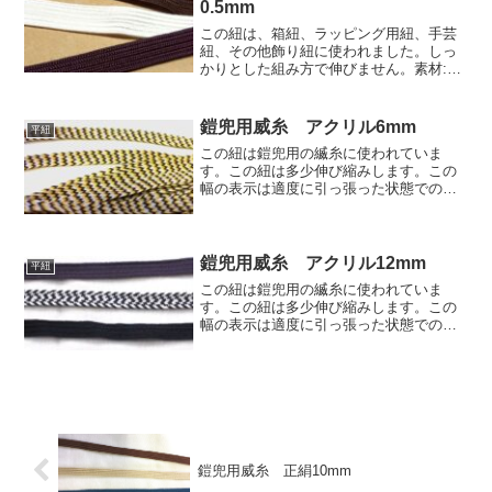
0.5mm
この紐は、箱紐、ラッピング用紐、手芸
紐、その他飾り紐に使われました。しっ
かりとした組み方で伸びません。素材:レ
ーヨン寸法:巾12mm、厚み0.5mm色:古代
紫、白晒、焦げ茶価格:950円(税別)/10m
この紐の他の色はレーヨン色見本 | 房...
鎧兜用威糸 アクリル6mm
平紐
この紐は鎧兜用の縅糸に使われていま
す。この紐は多少伸び縮みします。この
幅の表示は適度に引っ張った状態での
6mmです。素材:アクリル短繊維色:3色柄
単価:660円/30m(税込726円)この紐の他の
色はアクリル色見本 | 房紐.comのアク
リ...
鎧兜用威糸 アクリル12mm
平紐
この紐は鎧兜用の縅糸に使われていま
す。この紐は多少伸び縮みします。この
幅の表示は適度に引っ張った状態での
12mmです。素材:アクリル短繊維色:茄子
紺、白/濃紺、濃紺単価:1230円/30m(税込
1353円)この紐の他の色はアクリル色見本
|...
鎧兜用威糸 正絹10mm