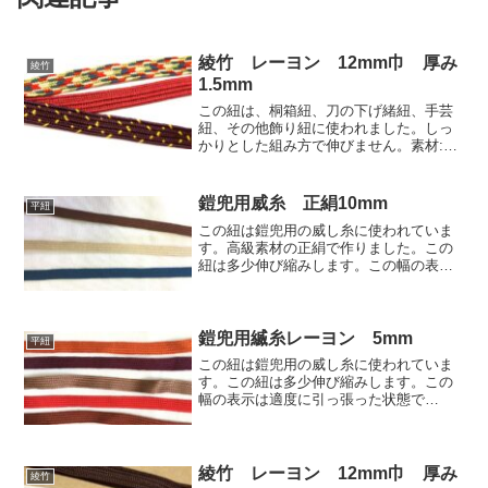
綾竹 レーヨン 12mm巾 厚み
綾竹
1.5mm
この紐は、桐箱紐、刀の下げ緒紐、手芸
紐、その他飾り紐に使われました。しっ
かりとした組み方で伸びません。素材:レ
ーヨン寸法:巾12mm、厚み1.5mm価
格:1050円(税別)/10mこの紐の他の色はレ
ーヨン色見本のすべての色でお選び頂け
鎧兜用威糸 正絹10mm
平紐
ます。
この紐は鎧兜用の威し糸に使われていま
す。高級素材の正絹で作りました。この
紐は多少伸び縮みします。この幅の表示
は適度に引っ張った状態で10mm、放置
した状態で11mmです。素材:正絹単
価:6150円 (税込6765円)/30mこの紐の他
の色は...
鎧兜用縅糸レーヨン 5mm
平紐
この紐は鎧兜用の威し糸に使われていま
す。この紐は多少伸び縮みします。この
幅の表示は適度に引っ張った状態で
5mm、放置した状態で6mmです。素材:
レーヨン単価:630円(税別)/30mこの紐の
他の色はレーヨン色見本 | 房紐.comのレ
ーヨン...
綾竹 レーヨン 12mm巾 厚み
綾竹