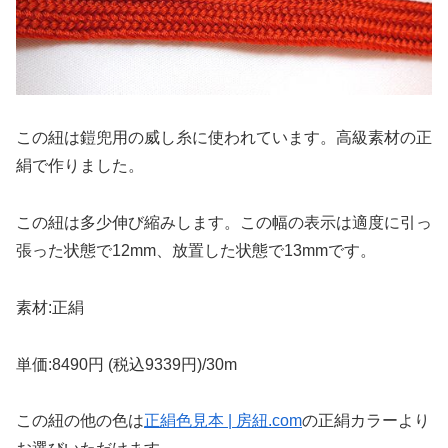
この紐は鎧兜用の威し糸に使われています。高級素材の正
絹で作りました。
この紐は多少伸び縮みします。この幅の表示は適度に引っ
張った状態で12mm、放置した状態で13mmです。
素材:正絹
単価:8490円 (税込9339円)/30m
この紐の他の色は
正絹色見本 | 房紐.com
の正絹カラーより