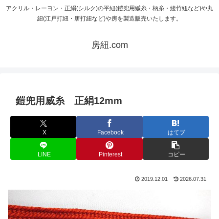
アクリル・レーヨン・正絹(シルク)の平紐(鎧兜用縅糸・柄糸・綾竹紐など)や丸
紐(江戸打紐・唐打紐など)や房を製造販売いたします。
房紐.com
鎧兜用威糸 正絹12mm
X
Facebook
はてブ
LINE
Pinterest
コピー
2019.12.01
2026.07.31