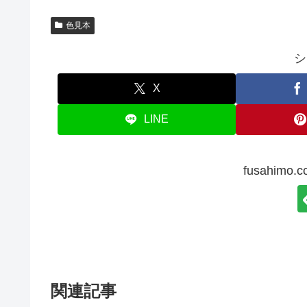
色見本
シ
X
LINE
fusahim
関連記事