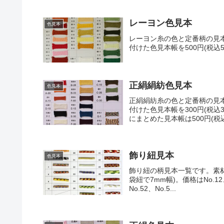
レーヨン色見本
色見本
レーヨン糸の色と定番柄の見
付けた色見本帳を500円(税込
正絹絹紡色見本
色見本
正絹絹紡糸の色と定番柄の見
付けた色見本帳を300円(税
にまとめた見本帳は500円(税
飾り紐見本
色見本
飾り紐の柄見本一覧です。素材は主
袋紐で7mm幅)。価格はNo.12、N
No.52、No.5...