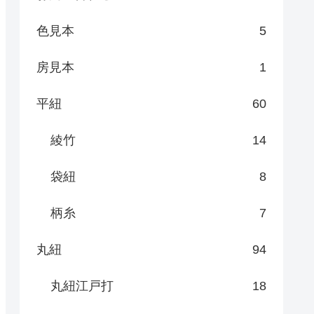
色見本
5
房見本
1
平紐
60
綾竹
14
袋紐
8
柄糸
7
丸紐
94
丸紐江戸打
18