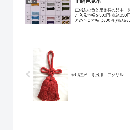
正絹色見本
色見本
正絹糸の色と定番柄の見本一
た色見本帳を300円(税込3
とめた見本帳は500円(税込5
着用鎧房 背房用 アクリル