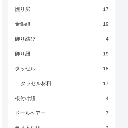
撚り房
17
金銀紐
19
飾り結び
4
飾り紐
19
タッセル
18
タッセル材料
17
根付け紐
4
ドールヘアー
7
ラメ入り紐
3