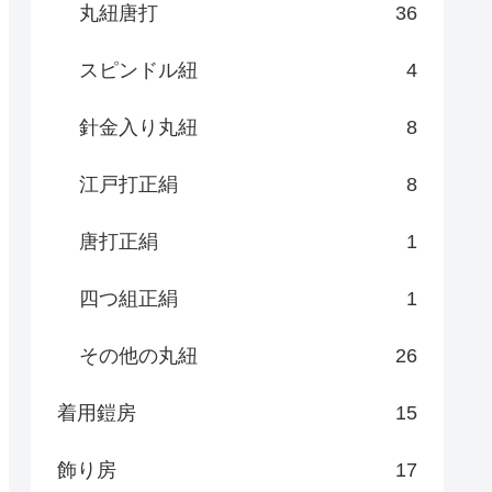
丸紐唐打
36
スピンドル紐
4
針金入り丸紐
8
江戸打正絹
8
唐打正絹
1
四つ組正絹
1
その他の丸紐
26
着用鎧房
15
飾り房
17