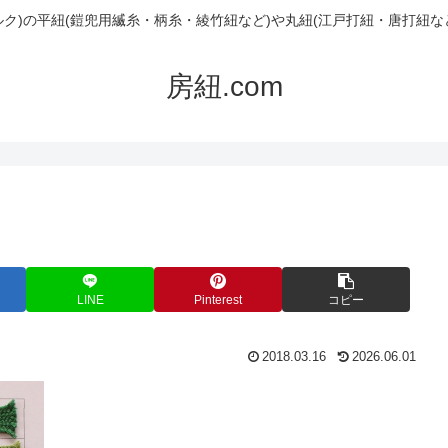
ルク)の平紐(鎧兜用縅糸・柄糸・綾竹紐など)や丸紐(江戸打紐・唐打紐な
房紐.com
LINE
Pinterest
コピー
2018.03.16
2026.06.01