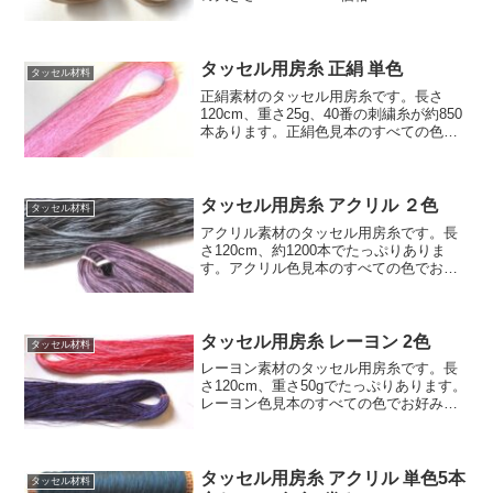
円 (税込154円)/1個
タッセル用房糸 正絹 単色
タッセル材料
正絹素材のタッセル用房糸です。長さ
120cm、重さ25g、40番の刺繍糸が約850
本あります。正絹色見本のすべての色で1
束から販売しています。同じ素材で同じ
色の紐を併せてご購入されると貴方だけ
のオリジナルなタッセルが出来ます。価
格:1870...
タッセル用房糸 アクリル ２色
タッセル材料
アクリル素材のタッセル用房糸です。長
さ120cm、約1200本でたっぷりありま
す。アクリル色見本のすべての色でお好
みの2色を使い1束から販売します。同じ
素材で同じ色の紐を併せてご購入される
と貴方だけのオリジナルなタッセルが出
来ます。価格:4...
タッセル用房糸 レーヨン 2色
タッセル材料
レーヨン素材のタッセル用房糸です。長
さ120cm、重さ50gでたっぷりあります。
レーヨン色見本のすべての色でお好みの2
色を使い1束から販売します。(色によっ
て多少糸の太さが違うことがあります)同
じ素材で同じ色の紐を併せてご購入され
ると貴方だ...
タッセル用房糸 アクリル 単色5本
タッセル材料