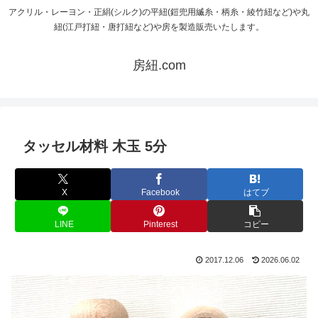
アクリル・レーヨン・正絹(シルク)の平紐(鎧兜用縅糸・柄糸・綾竹紐など)や丸
紐(江戸打紐・唐打紐など)や房を製造販売いたします。
房紐.com
タッセル材料 木玉 5分
X
Facebook
はてブ
LINE
Pinterest
コピー
2017.12.06
2026.06.02