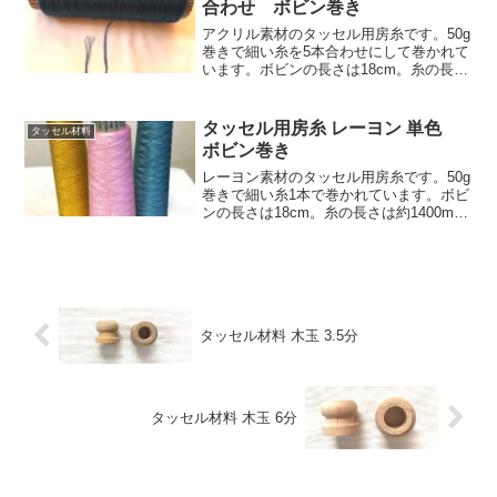
合わせ ボビン巻き
アクリル素材のタッセル用房糸です。50g
巻きで細い糸を5本合わせにして巻かれて
います。ボビンの長さは18cm。糸の長さ
は5本合わせにした状態で約270mです。
弊社アクリルカラーのアクリル色見本 |
房紐.comのすべての色(単色)で1巻から...
タッセル用房糸 レーヨン 単色
タッセル材料
ボビン巻き
レーヨン素材のタッセル用房糸です。50g
巻きで細い糸1本で巻かれています。ボビ
ンの長さは18cm。糸の長さは約1400mで
す。レーヨン色見本のすべての色(単色)で
1巻から販売しています。価格:550円(税
込605円)/1巻
タッセル材料 木玉 3.5分
タッセル材料 木玉 6分