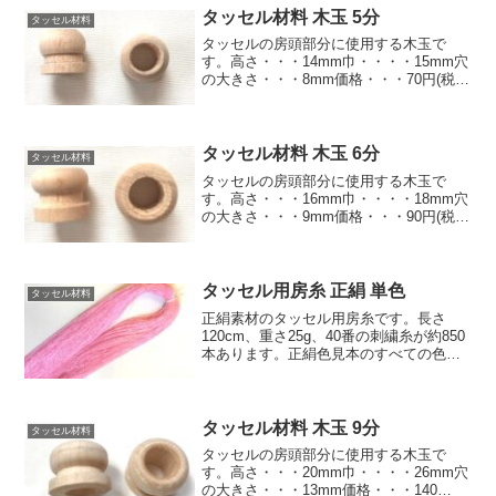
房紐.comのすべての色(単色)で1巻から...
タッセル材料 木玉 5分
タッセル材料
タッセルの房頭部分に使用する木玉で
す。高さ・・・14mm巾・・・・15mm穴
の大きさ・・・8mm価格・・・70円(税込
77円)/1個下の画像はこの木玉の仕様例で
す。
タッセル材料 木玉 6分
タッセル材料
タッセルの房頭部分に使用する木玉で
す。高さ・・・16mm巾・・・・18mm穴
の大きさ・・・9mm価格・・・90円(税込
99円)/1個下の画像はこの木玉の仕様例で
す。
タッセル用房糸 正絹 単色
タッセル材料
正絹素材のタッセル用房糸です。長さ
120cm、重さ25g、40番の刺繍糸が約850
本あります。正絹色見本のすべての色で1
束から販売しています。同じ素材で同じ
色の紐を併せてご購入されると貴方だけ
のオリジナルなタッセルが出来ます。価
格:1870...
タッセル材料 木玉 9分
タッセル材料
タッセルの房頭部分に使用する木玉で
す。高さ・・・20mm巾・・・・26mm穴
の大きさ・・・13mm価格・・・140