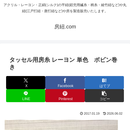
アクリル・レーヨン・正絹(シルク)の平紐(鎧兜用縅糸・柄糸・綾竹紐など)や丸
紐(江戸打紐・唐打紐など)や房を製造販売いたします。
房紐.com
タッセル用房糸 レーヨン 単色 ボビン巻
き
X
Facebook
はてブ
LINE
Pinterest
コピー
2017.01.19
2026.06.02