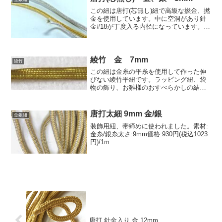
この紐は唐打(芯無し)紐で高級な撚金、撚
金を使用しています。中に空洞があり針
金#18が丁度入る内径になっています。ワ
イヤー入りの紐細工をされる場合に適し
た紐です。太さ3mm........80円(税込88
円)/m
綾竹 金 7mm
綾竹
この紐は金糸の平糸を使用して作った伸
びない綾竹平紐です。ラッピング紐、袋
物の飾り、お雛様のおすべらかしの結い
紐に使われました。巾:7mm、厚み0.2mm
価格:810円(税込891円)/30m
唐打太細 9mm 金/銀
金銀紐
装飾用紐、帯締めに使われました。素材:
金糸/銀糸太さ:9mm価格:930円(税込1023
円)/1m
唐打 針金入り 金 12mm