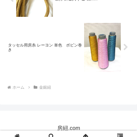
タッセル用房糸 レーヨン 単色 ボビン巻
き
ホーム
金銀紐
房紐.com
© 2009 房紐.com.