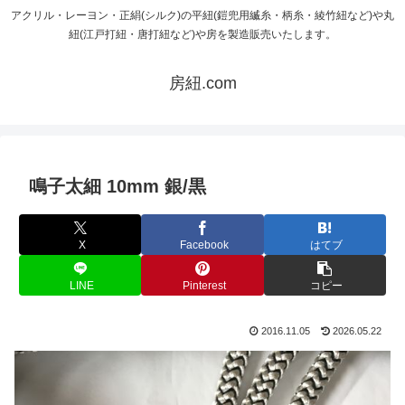
アクリル・レーヨン・正絹(シルク)の平紐(鎧兜用縅糸・柄糸・綾竹紐など)や丸
紐(江戸打紐・唐打紐など)や房を製造販売いたします。
房紐.com
鳴子太細 10mm 銀/黒
X
Facebook
はてブ
LINE
Pinterest
コピー
2016.11.05
2026.05.22