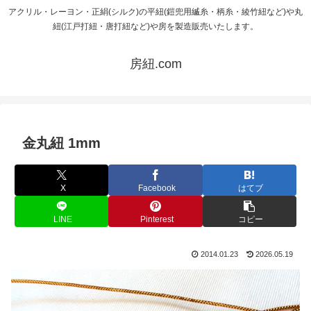
アクリル・レーヨン・正絹(シルク)の平紐(鎧兜用縅糸・柄糸・綾竹紐など)や丸
紐(江戸打紐・唐打紐など)や房を製造販売いたします。
房紐.com
金丸紐 1mm
X
Facebook
はてブ
LINE
Pinterest
コピー
2014.01.23
2026.05.19