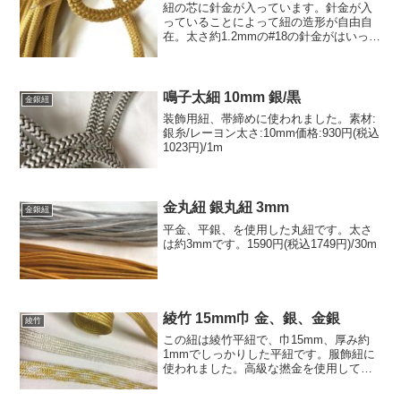
紐の芯に針金が入っています。針金が入
っていることによって紐の造形が自由自
在。太さ約1.2mmの#18の針金がはいって
います。素材:金糸太さ:12mm価格:1450
円(税込1595円)/1m
鳴子太細 10mm 銀/黒
金銀紐
装飾用紐、帯締めに使われました。素材:
銀糸/レーヨン太さ:10mm価格:930円(税込
1023円)/1m
金丸紐 銀丸紐 3mm
金銀紐
平金、平銀、を使用した丸紐です。太さ
は約3mmです。1590円(税込1749円)/30m
綾竹 15mm巾 金、銀、金銀
綾竹
この紐は綾竹平紐で、巾15mm、厚み約
1mmでしっかりした平紐です。服飾紐に
使われました。高級な撚金を使用してい
ます。価格:400円(税込440円)/m