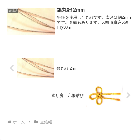
銀丸紐 2mm
金銀紐
平銀を使用した丸紐です。太さは約2mm
です。金紐もあります。600円(税込660
円)/30m
銀丸紐 2mm
飾り房 几帳結び
ホーム
金銀紐