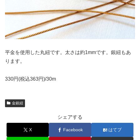
平金を使用した丸紐です。太さは約1mmです。銀紐もあ
ります。
330円(税込363円)/30m
金銀紐
シェアする
X
Facebook
はてブ