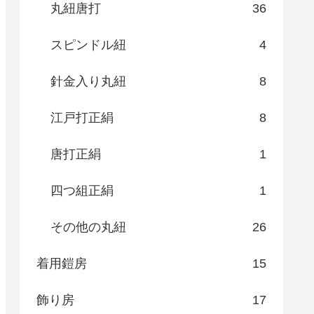
丸紐唐打
36
スピンドル紐
4
針金入り丸紐
8
江戸打正絹
8
唐打正絹
1
四つ組正絹
1
その他の丸紐
26
着用鎧房
15
飾り房
17