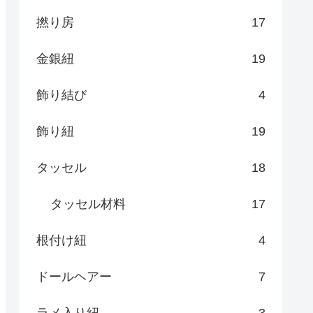
撚り房
17
金銀紐
19
飾り結び
4
飾り紐
19
タッセル
18
タッセル材料
17
根付け紐
4
ドールヘアー
7
ラメ入り紐
3