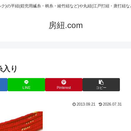
ルク)の平紐(鎧兜用縅糸・柄糸・綾竹紐など)や丸紐(江戸打紐・唐打紐な
房紐.com
糸入り
LINE
Pinterest
コピー
2013.09.21
2026.07.31