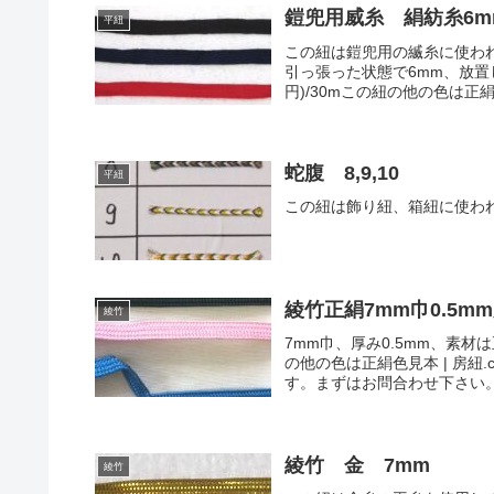
鎧兜用威糸 絹紡糸6m
平紐
この紐は鎧兜用の縅糸に使わ
引っ張った状態で6mm、放置し
円)/30mこの紐の他の色は正絹絹紡
蛇腹 8,9,10
平紐
この紐は飾り紐、箱紐に使われま
綾竹正絹7mm巾0.5m
綾竹
7mm巾、厚み0.5mm、素材は
の他の色は正絹色見本 | 房
す。まずはお問合わせ下さい
綾竹 金 7mm
綾竹