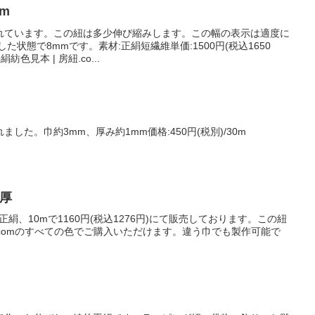
m
れています。この紐は多少伸び縮みします。この幅の表示は適度に
た状態で8mmです。素材:正絹短繊維単価:1500円(税込1650
色見本 | 房紐.co...
した。巾約3mm、厚み約1mm価格:450円(税別)/30m
m厚
正絹、10mで1160円(税込1276円)にて販売しております。この紐
紐.comのすべての色でご購入いただけます。違う巾でも製作可能で
。