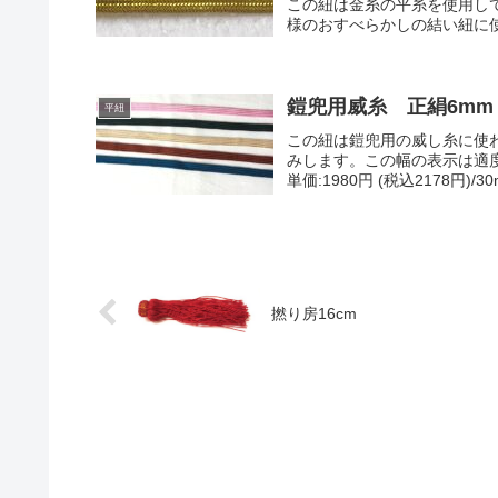
この紐は金糸の平糸を使用し
様のおすべらかしの結い紐に使われ
鎧兜用威糸 正絹6mm
平紐
この紐は鎧兜用の威し糸に使
みします。この幅の表示は適度
単価:1980円 (税込2178円)
撚り房16cm