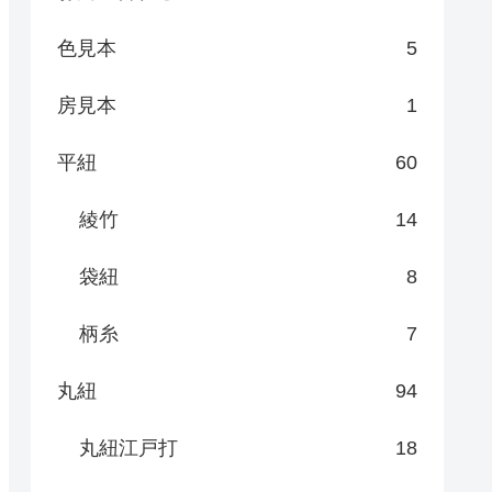
色見本
5
房見本
1
平紐
60
綾竹
14
袋紐
8
柄糸
7
丸紐
94
丸紐江戸打
18