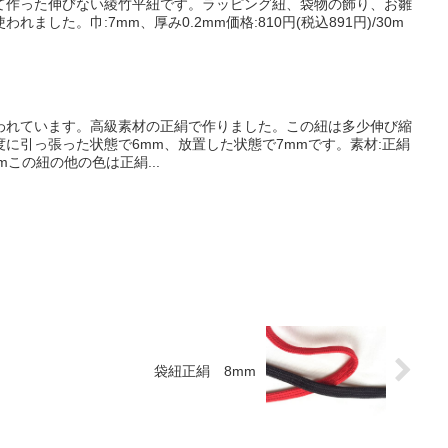
て作った伸びない綾竹平紐です。ラッピング紐、袋物の飾り、お雛
ました。巾:7mm、厚み0.2mm価格:810円(税込891円)/30m
われています。高級素材の正絹で作りました。この紐は多少伸び縮
に引っ張った状態で6mm、放置した状態で7mmです。素材:正絹
/30mこの紐の他の色は正絹...
袋紐正絹 8mm