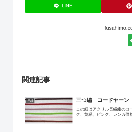
LINE
fusahim
関連記事
三つ編 コードヤーン 
平紐
この紐はアクリル長繊維のコ
ク、黄緑、ピンク、レンガ価格: