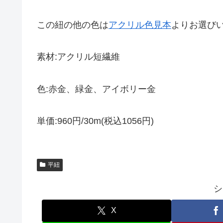
この紐の他の色は
アクリル色見本
よりお選び
素材:アクリル短繊維
色:赤金、緑金、アイボリー金
単価:960円/30m(税込1056円)
平紐
シ
X